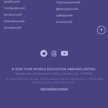
арабский
португальский
голландский
французский
испанский
шведский
итальянский
японский
китайский
© 2026 YOUR WORLD EDUCATION ABROAD LIMITED.
Registered in England and Wales. Company No. 14013646.
All rights reserved. No part of this website may be reproduced or distributed
without prior written permission.
Настройки cookie