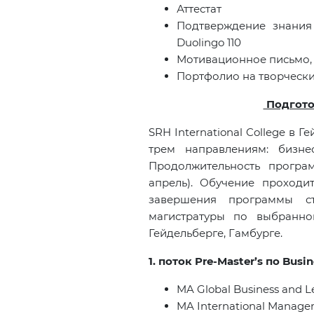
Аттестат
Подтверждение знания
Duolingo
110
Мотивационное письмо,
Портфолио на творчески
Подготов
SRH International College в 
трем направлениям: бизне
Продолжительность програм
апрель). Обучение проходи
завершения программы с
магистратуры по выбранн
Гейдельберге, Гамбурге.
1. поток
Pre
-
Master
’
s
по
Busin
MA Global Business and L
MA International Managem