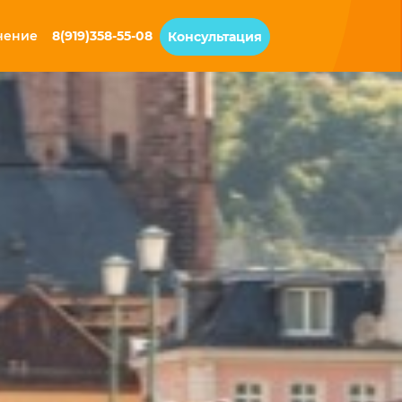
чение
8(919)358-55-08
Консультация