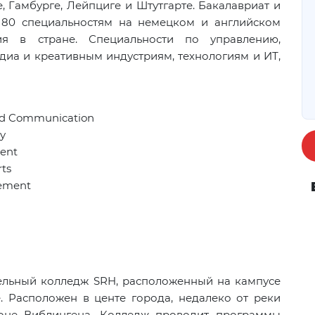
, Гамбурге, Лейпциге и Штутгарте. Бакалавриат и
 80 специальностям на немецком и английском
ия в стране. Специальности по управлению,
диа и креативным индустриям, технологиям и ИТ,
and Communication
gy
ment
rts
gement
льный колледж SRH, расположенный на кампусе
е. Расположен в центе города, недалеко от реки
йоне Виблингена. Колледж проводит программы