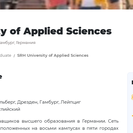
y of Applied Sciences
Гамбург, Германия
aduate
SRH University of Applied Sciences
е
льберг, Дрезден, Гамбург, Лейпциг
глийский
авщиков высшего образования в Германии. Сеть
сположенных на восьми кампусах в пяти городах