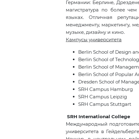
Германии: Берлине, Дрездене
магистратура по более чем
языках. Отличная репутац
менеджменту, маркетингу, ме
музыке, дизайну и кино.
Кампусы университета
Berlin School of Design 
Berlin School of Technolo
Berlin School of Manage
Berlin School of Popular A
Dresden School of Mana
SRH Campus Hamburg
SRH Campus Leipzig
SRH Campus Stuttgart
SRH
International
College
Международный подготовите
университета в Гейдельберг
Неккар, в центральном ра