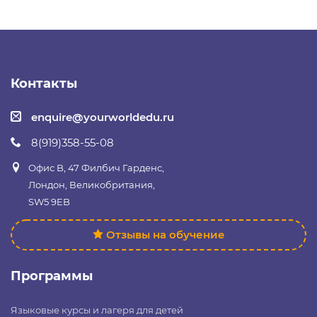
Контакты
enquire@yourworldedu.ru
8(919)358-55-08
Офис B, 47 Филбич Гарденс,
Лондон, Великобритания,
SW5 9EB
Отзывы на обучение
Программы
Языковые курсы и лагеря для детей