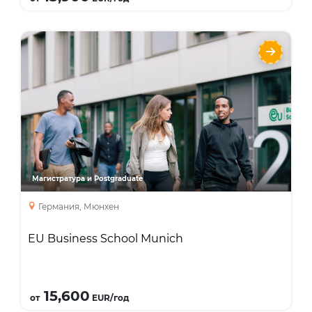
EU Business School Munich
Направления
Языки
Курсы
MBA
Master’s Degree
Магистратура и Postgraduate
Германия, Мюнхен
EU Business School Munich
Подробнее
15,600
от
EUR/год