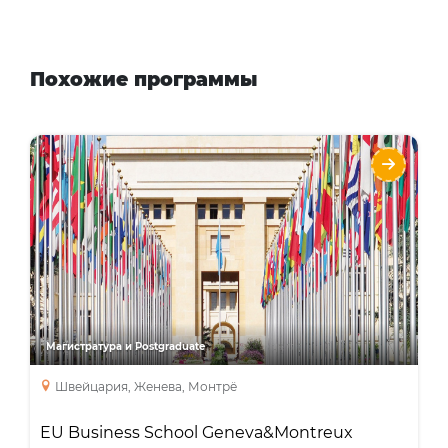
Похожие программы
EU Business School Geneva&Montreux
Языки
Курсы
MBA
Master’s Degree
Магистратура и Postgraduate
Швейцария, Женева, Монтрё
EU Business School Geneva&Montreux