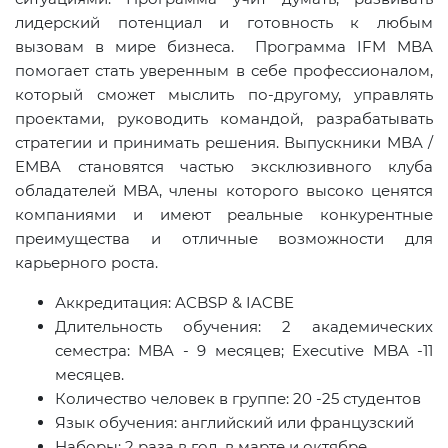
лидерский потенциал и готовность к любым
вызовам в мире бизнеса. Программа
IFM
MBA
помогает стать уверенным в себе профессионалом,
который сможет мыслить по-другому, управлять
проектами, руководить командой, разрабатывать
стратегии и принимать решения. Выпускники
MBA
/
EMBA
становятся частью эксклюзивного клуба
обладателей
MBA
, члены которого высоко ценятся
компаниями и имеют реальные конкурентные
преимущества и отличные возможности для
карьерного роста.
Аккредитация
: ACBSP & IACBE
Длительность обучения: 2 академических
семестра: MBA - 9 месяцев; Executive MBA -11
месяцев.
Количество человек в группе: 20 -25 студентов
Язык обучения: английский или французский
Наборы: 2 раза в год, в марте и октябре