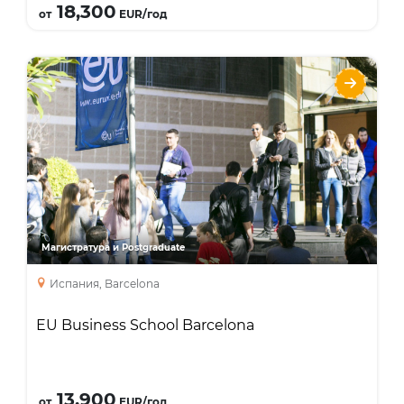
18,300
от
EUR/год
EU Business School Barcelona
Языки
Курсы
MBA
Master’s Degree
Магистратура и Postgraduate
Испания, Barcelona
EU Business School Barcelona
Подробнее
13,900
от
EUR/год