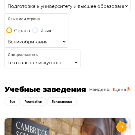
Язык или страна
Страна
Язык
Специальность
Учебные заведения
Найдено:
1
Цена
Все
Foundation
Бакалавриат
Колледж CSVPA - поступление в лучшие
арт-вузы Великобритании