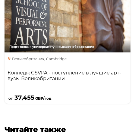
Направления
Языки
Курсы
Описание
Обучение в области искусства и дизайна,
драмы, танца и музыки для школьников от 17
лет; специальная программа подготовки,
аккредитованная University of the Arts London, к
Подготовка к университету и высшее образование
поступлению в университеты на творческие
Великобритания, Cambridge
специальности.
Колледж CSVPA - поступление в лучшие арт-
вузы Великобритании
Подробнее
37,455
от
GBP/год
Читайте также