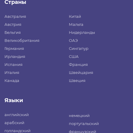
Страны
Австралия
Китай
Австрия
Мальта
Бельгия
Нидерланды
Великобритания
ОАЭ
Германия
Сингапур
Ирландия
США
Испания
Франция
Италия
Швейцария
Канада
Швеция
Языки
английский
немецкий
арабский
португальский
голландский
французский