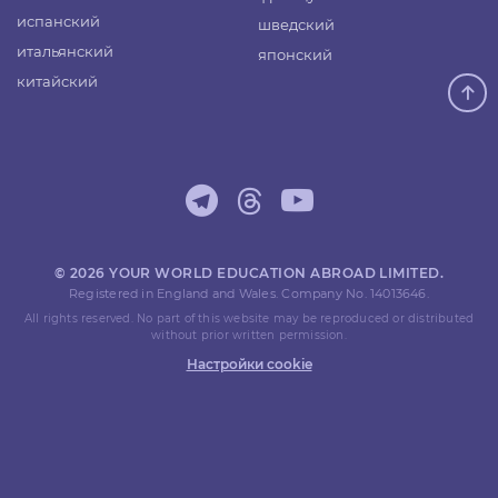
испанский
шведский
итальянский
японский
китайский
© 2026 YOUR WORLD EDUCATION ABROAD LIMITED.
Registered in England and Wales. Company No. 14013646.
All rights reserved. No part of this website may be reproduced or distributed
without prior written permission.
Настройки cookie