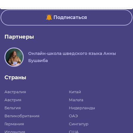
Подписаться
Партнеры
Онлайн-школа шведского языка Анны
Бушаиба
Страны
Австралия
Китай
Австрия
Мальта
Бельгия
Нидерланды
Великобритания
ОАЭ
Германия
Сингапур
Ирландия
США