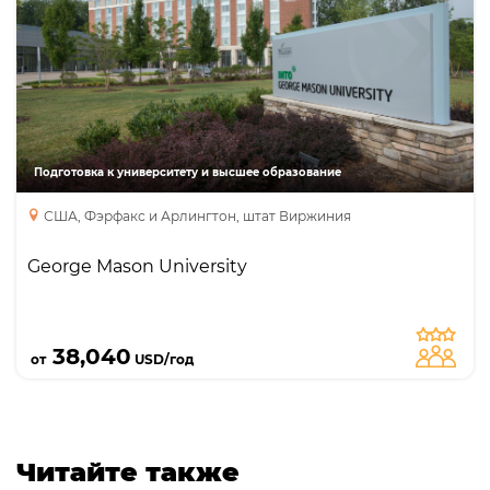
Направления
Языки
Курсы
Описание
Крупнейший государственный
исследовательский институт штата Вирджиния,
в 30 минутах от Вашингтона. Топ 5
специальностей: Бизнес; Компьютерные науки;
Кибербезопасность; Инжиниринг;
Подготовка к университету и высшее образование
Международные отношения; доступны
США, Фэрфакс и Арлингтон, штат Виржиния
стипендии до £20,000!
George Mason University
Подробнее
38,040
от
USD/год
Читайте также