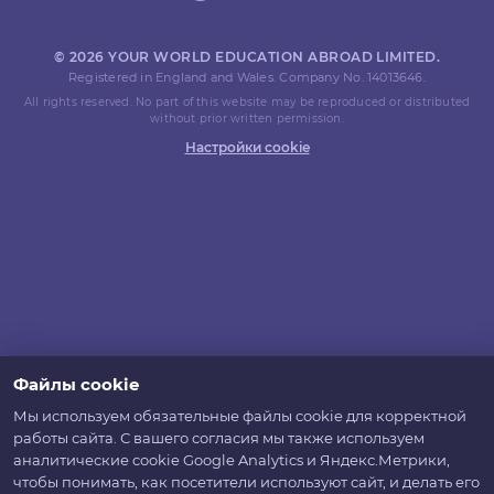
© 2026 YOUR WORLD EDUCATION ABROAD LIMITED.
Registered in England and Wales. Company No. 14013646.
All rights reserved. No part of this website may be reproduced or distributed
without prior written permission.
Настройки cookie
Файлы cookie
Мы используем обязательные файлы cookie для корректной
работы сайта. С вашего согласия мы также используем
аналитические cookie Google Analytics и Яндекс.Метрики,
чтобы понимать, как посетители используют сайт, и делать его