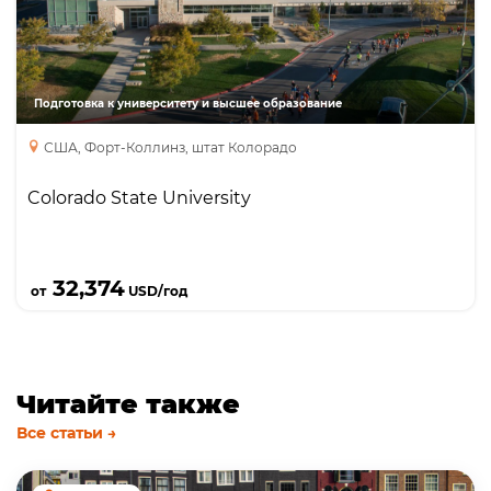
университет, топовые позиции по бизнесу,
инжинирингу, гражданскому строительству,
компьютерным наукам, моде; доступны
стипендии до $10,000
Подготовка к университету и высшее образование
США, Форт-Коллинз, штат Колорадо
Colorado State University
Подробнее
32,374
от
USD/год
Читайте также
Все статьи →