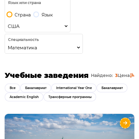
Язык или страна
Страна
Язык
Специальность
Учебные заведения
Найдено:
3
Цена
Все
Бакалавриат
International Year One
Бакалавриат
Academic English
Трансферные программы
Montclair State University
Направления
Языки
Курсы