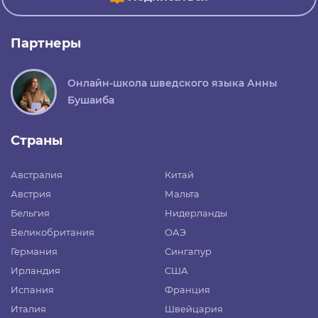
Партнеры
Онлайн-школа шведского языка Анны
Бушаиба
Страны
Австралия
Китай
Австрия
Мальта
Бельгия
Нидерланды
Великобритания
ОАЭ
Германия
Сингапур
Ирландия
США
Испания
Франция
Италия
Швейцария