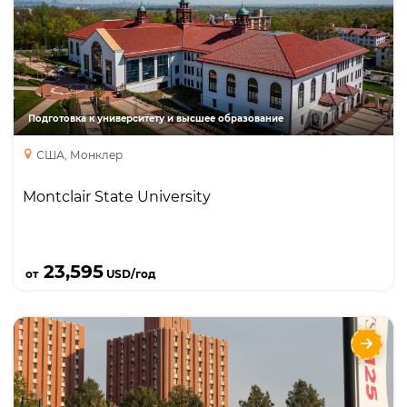
Бакалавриат
Подготовка к университету и высшее образование
США, Монклер
Montclair State University
Подробнее
23,595
от
USD/год
Washington State University
Направления
Языки
Курсы
Описание