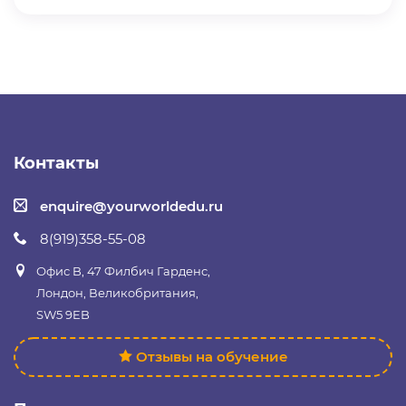
Контакты
enquire@yourworldedu.ru
8(919)358-55-08
Офис B, 47 Филбич Гарденс,
Лондон, Великобритания,
SW5 9EB
Отзывы на обучение