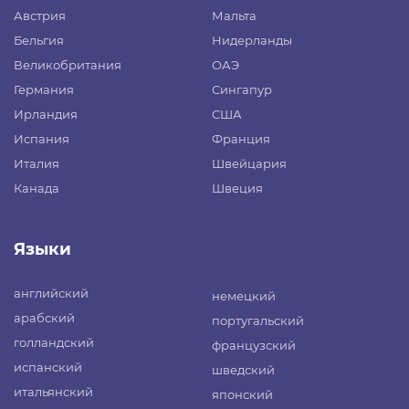
Австрия
Мальта
Бельгия
Нидерланды
Великобритания
ОАЭ
Германия
Сингапур
Ирландия
США
Испания
Франция
Италия
Швейцария
Канада
Швеция
Языки
английский
немецкий
арабский
португальский
голландский
французский
испанский
шведский
итальянский
японский