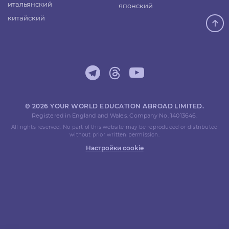
итальянский
японский
китайский
© 2026 YOUR WORLD EDUCATION ABROAD LIMITED.
Registered in England and Wales. Company No. 14013646.
All rights reserved. No part of this website may be reproduced or distributed
without prior written permission.
Настройки cookie