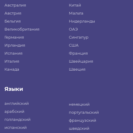
Австралия
Китай
Австрия
Мальта
Бельгия
Нидерланды
Великобритания
ОАЭ
Германия
Сингапур
Ирландия
США
Испания
Франция
Италия
Швейцария
Канада
Швеция
Языки
английский
немецкий
арабский
португальский
голландский
французский
испанский
шведский