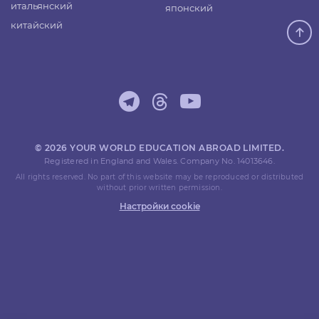
итальянский
японский
китайский
© 2026 YOUR WORLD EDUCATION ABROAD LIMITED.
Registered in England and Wales. Company No. 14013646.
All rights reserved. No part of this website may be reproduced or distributed
without prior written permission.
Настройки cookie