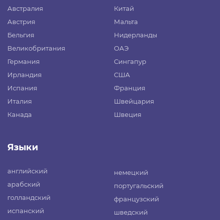
Австралия
Китай
Австрия
Мальта
Бельгия
Нидерланды
Великобритания
ОАЭ
Германия
Сингапур
Ирландия
США
Испания
Франция
Италия
Швейцария
Канада
Швеция
Языки
английский
немецкий
арабский
португальский
голландский
французский
испанский
шведский