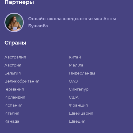
Партнеры
Онлайн-школа шведского языка Анны
Бушаиба
Страны
Австралия
Китай
Австрия
Мальта
Бельгия
Нидерланды
Великобритания
ОАЭ
Германия
Сингапур
Ирландия
США
Испания
Франция
Италия
Швейцария
Канада
Швеция