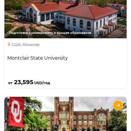
Бакалавриат
Подготовка к университету и высшее образование
США, Монклер
Montclair State University
Подробнее
23,595
от
USD/год
University of Oklahoma
Направления
Языки
Курсы