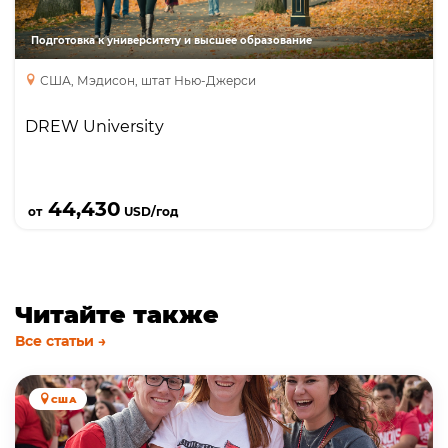
Йорка; программа двойной степени с Columbia
University по инжинирингу; семестры в Нью-
Подготовка к университету и высшее образование
Йорке; доступны стипендии до $9,000.
США, Мэдисон, штат Нью-Джерси
DREW University
Подробнее
44,430
от
USD/год
Читайте также
Все статьи →
США