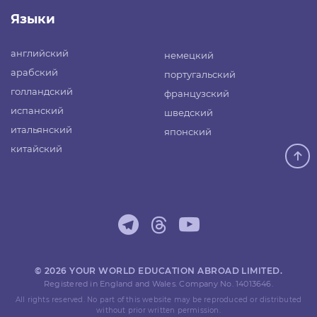
Языки
английский
немецкий
арабский
португальский
голландский
французский
испанский
шведский
итальянский
японский
китайский
© 2026 YOUR WORLD EDUCATION ABROAD LIMITED.
Registered in England and Wales. Company No. 14013646.
All rights reserved. No part of this website may be reproduced or distributed
without prior written permission.