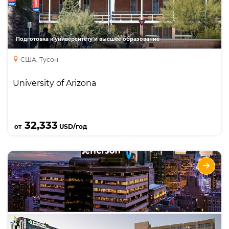
Подготовка к университету и высшее образование
США, Тусон
University of Arizona
Подробнее
32,333
от
USD/год
Thomas Jefferson University
Направления
Языки
Курсы
Бакалавриат