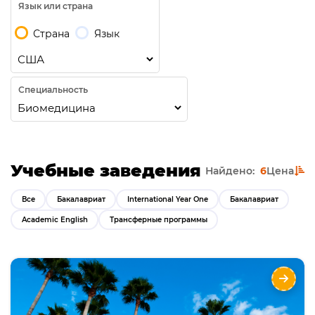
Язык или страна
Страна
Язык
Специальность
Учебные заведения
Найдено:
6
Цена
Все
Бакалавриат
International Year One
Бакалавриат
Academic English
Трансферные программы
University of South Florida
Направления
Языки
Курсы
Описание