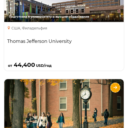
Подготовка к университету и высшее образование
США, Филадельфия
Thomas Jefferson University
Подробнее
44,400
от
USD/год
DREW University
Направления
Языки
Курсы
Описание
Элитный ведущий университет гуманитарных,
естественных наук и искусств (Liberal Arts
College) в Нью-Джерси в 45 минутах от Нью-