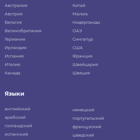
Австралия
Китай
Австрия
Мальта
Бельгия
Нидерланды
Великобритания
ОАЭ
Германия
Сингапур
Ирландия
США
Испания
Франция
Италия
Швейцария
Канада
Швеция
Языки
английский
немецкий
арабский
португальский
голландский
французский
испанский
шведский