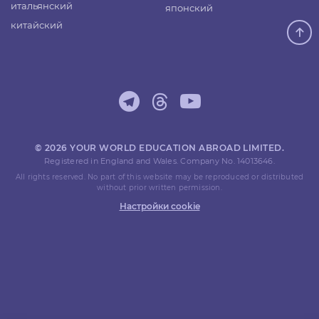
итальянский
японский
китайский
© 2026 YOUR WORLD EDUCATION ABROAD LIMITED.
Registered in England and Wales. Company No. 14013646.
All rights reserved. No part of this website may be reproduced or distributed
without prior written permission.
Настройки cookie