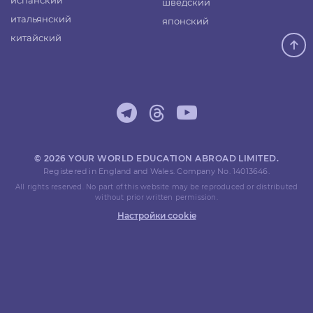
испанский
шведский
итальянский
японский
китайский
© 2026 YOUR WORLD EDUCATION ABROAD LIMITED.
Registered in England and Wales. Company No. 14013646.
All rights reserved. No part of this website may be reproduced or distributed
without prior written permission.
Настройки cookie