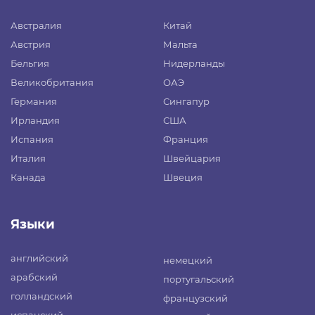
Австралия
Китай
Австрия
Мальта
Бельгия
Нидерланды
Великобритания
ОАЭ
Германия
Сингапур
Ирландия
США
Испания
Франция
Италия
Швейцария
Канада
Швеция
Языки
английский
немецкий
арабский
португальский
голландский
французский