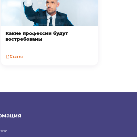
Какие профессии будут
востребованы
Статья
рмация
нии