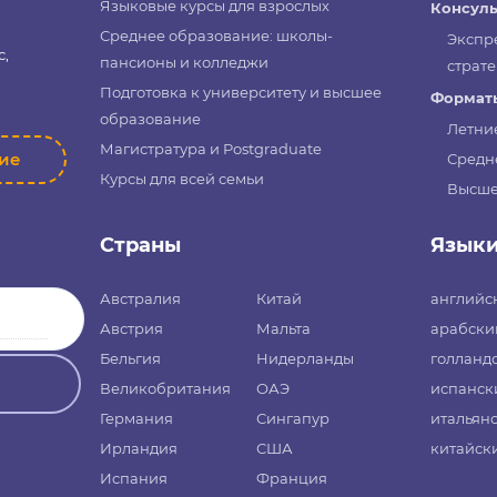
Языковые курсы для взрослых
Консуль
Среднее образование: школы-
Экспр
с,
пансионы и колледжи
страте
Подготовка к университету и высшее
Форматы
образование
Летни
Магистратура и Postgraduate
ние
Средн
Курсы для всей семьи
Высше
Страны
Язык
Австралия
Китай
английс
Австрия
Мальта
арабски
Бельгия
Нидерланды
голланд
Великобритания
ОАЭ
испанск
Германия
Сингапур
итальян
Ирландия
США
китайск
Испания
Франция