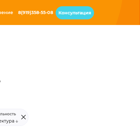
чение
8(919)358-55-08
Консультация
е
льность
ектура