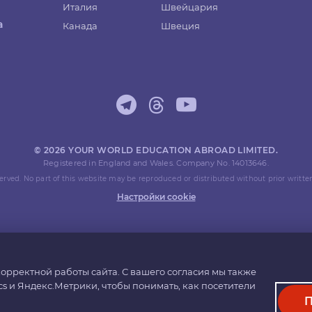
Италия
Швейцария
а
Канада
Швеция
© 2026 YOUR WORLD EDUCATION ABROAD LIMITED.
Registered in England and Wales. Company No. 14013646.
eserved. No part of this website may be reproduced or distributed without prior writte
Настройки cookie
орректной работы сайта. С вашего согласия мы также
cs и Яндекс.Метрики, чтобы понимать, как посетители
П