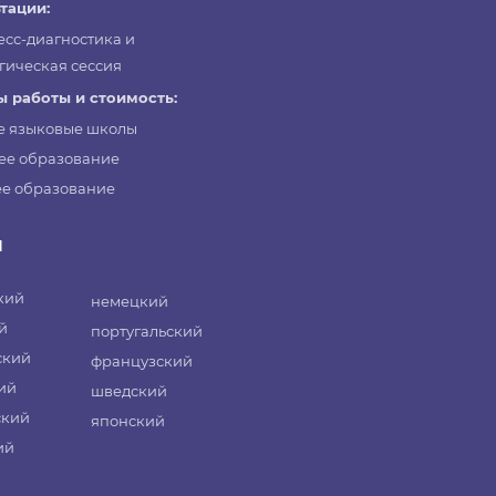
тации:
есс-диагностика и
гическая сессия
 работы и стоимость:
е языковые школы
ее образование
е образование
и
кий
немецкий
й
португальский
ский
французский
ий
шведский
ский
японский
ий