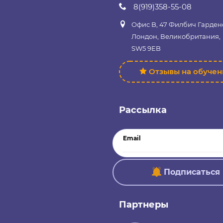
8(919)358-55-08
Офис B, 47 Филбич Гарден
Лондон, Великобритания,
SW5 9EB
Отзывы на обуче
Рассылка
Email
Подписаться
Партнеры