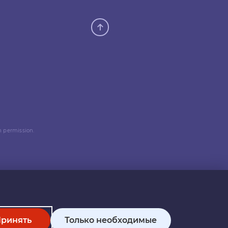
n permission.
ринять
Только необходимые