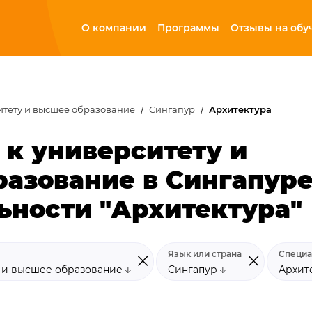
О компании
Программы
Отзывы на обу
итету и высшее образование
Сингапур
Архитектура
 к университету и
азование в Сингапур
ьности "Архитектура"
Язык или страна
Специа
у и высшее образование
Сингапур
Архит