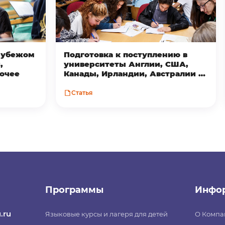
 рубежом
Подготовка к поступлению в
,
университеты Англии, США,
рочее
Канады, Ирландии, Австралии и
Новой Зеландии
Статья
Программы
Инфо
.ru
Языковые курсы и лагеря для детей
О Компа