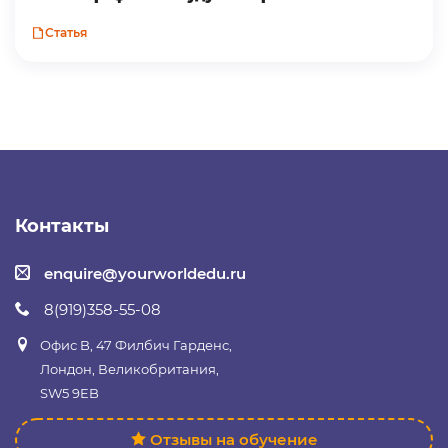
Статья
Контакты
enquire@yourworldedu.ru
8(919)358-55-08
Офис B, 47 Филбич Гарденс,
Лондон, Великобритания,
SW5 9EB
Отзывы на обучение