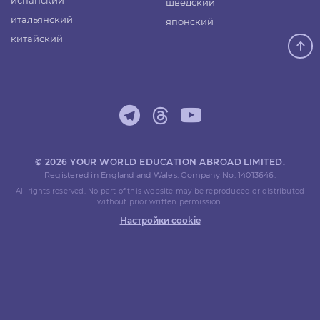
испанский
шведский
итальянский
японский
китайский
© 2026 YOUR WORLD EDUCATION ABROAD LIMITED.
Registered in England and Wales. Company No. 14013646.
All rights reserved. No part of this website may be reproduced or distributed
without prior written permission.
Настройки cookie