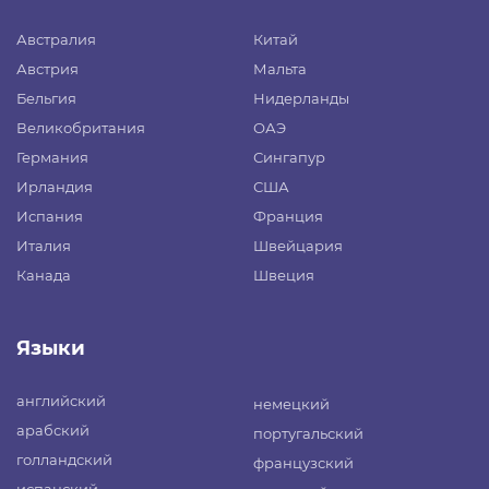
Австралия
Китай
Австрия
Мальта
Бельгия
Нидерланды
Великобритания
ОАЭ
Германия
Сингапур
Ирландия
США
Испания
Франция
Италия
Швейцария
Канада
Швеция
Языки
английский
немецкий
арабский
португальский
голландский
французский