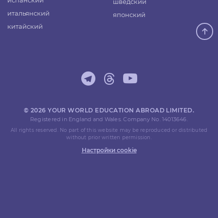
испанский
шведский
итальянский
японский
китайский
© 2026 YOUR WORLD EDUCATION ABROAD LIMITED.
Registered in England and Wales. Company No. 14013646.
All rights reserved. No part of this website may be reproduced or distributed
without prior written permission.
Настройки cookie