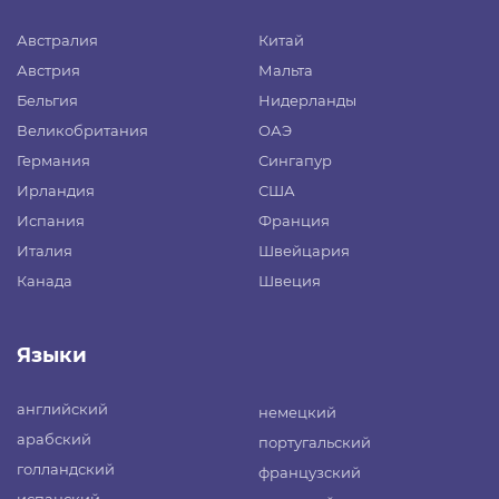
Австралия
Китай
Австрия
Мальта
Бельгия
Нидерланды
Великобритания
ОАЭ
Германия
Сингапур
Ирландия
США
Испания
Франция
Италия
Швейцария
Канада
Швеция
Языки
английский
немецкий
арабский
португальский
голландский
французский