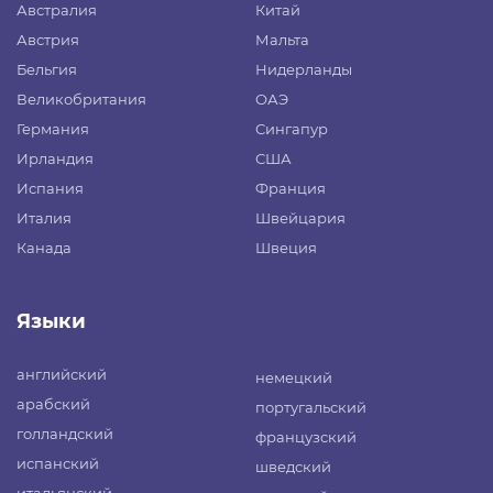
Австралия
Китай
Австрия
Мальта
Бельгия
Нидерланды
Великобритания
ОАЭ
Германия
Сингапур
Ирландия
США
Испания
Франция
Италия
Швейцария
Канада
Швеция
Языки
английский
немецкий
арабский
португальский
голландский
французский
испанский
шведский