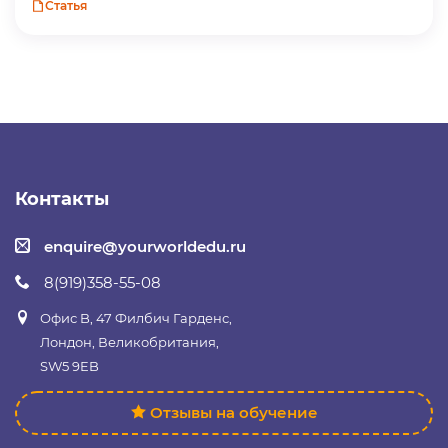
Статья
Контакты
enquire@yourworldedu.ru
8(919)358-55-08
Офис B, 47 Филбич Гарденс,
Лондон, Великобритания,
SW5 9EB
Отзывы на обучение