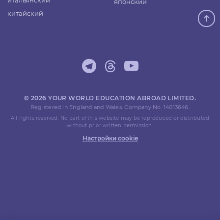
итальянский
японский
китайский
© 2026 YOUR WORLD EDUCATION ABROAD LIMITED.
Registered in England and Wales. Company No. 14013646.
All rights reserved. No part of this website may be reproduced or distributed
without prior written permission.
Настройки cookie