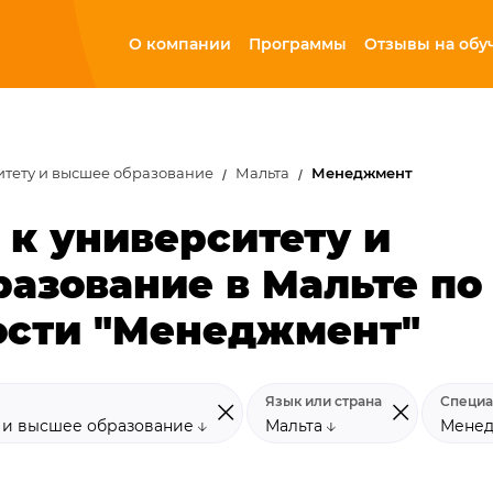
О компании
Программы
Отзывы на обу
итету и высшее образование
Мальта
Менеджмент
 к университету и
азование в Мальте по
ости "Менеджмент"
Язык или страна
Специа
у и высшее образование
Мальта
Мене