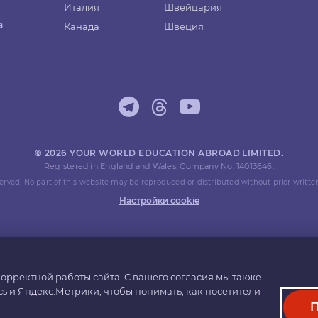
Италия
Швейцария
а
Канада
Швеция
© 2026 YOUR WORLD EDUCATION ABROAD LIMITED.
Registered in England and Wales. Company No. 14013646.
eserved. No part of this website may be reproduced or distributed without prior writte
Настройки cookie
орректной работы сайта. С вашего согласия мы также
cs и Яндекс.Метрики, чтобы понимать, как посетители
П