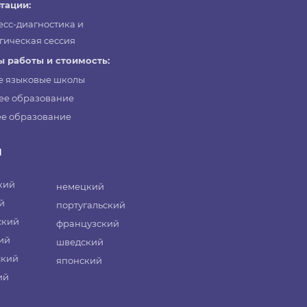
тации:
есс-диагностика и
гическая сессия
 работы и стоимость:
е языковые школы
ее образование
е образование
и
кий
немецкий
й
португальский
ский
французский
ий
шведский
ский
японский
ий