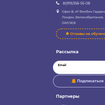
8(919)358-55-08
Офис B, 47 Филбич Гарден
Лондон, Великобритания,
SW5 9EB
Отзывы на обуче
Рассылка
Email
Подписаться
Партнеры