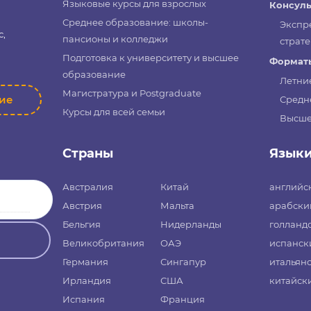
Языковые курсы для взрослых
Консуль
Среднее образование: школы-
Экспр
с,
пансионы и колледжи
страте
Подготовка к университету и высшее
Форматы
образование
Летни
Магистратура и Postgraduate
ние
Средн
Курсы для всей семьи
Высше
Страны
Язык
Австралия
Китай
английс
Австрия
Мальта
арабски
Бельгия
Нидерланды
голланд
Великобритания
ОАЭ
испанск
Германия
Сингапур
итальян
Ирландия
США
китайск
Испания
Франция