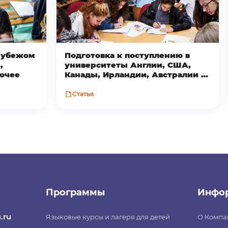
 рубежом
Подготовка к поступлению в
,
университеты Англии, США,
рочее
Канады, Ирландии, Австралии и
Новой Зеландии
Статья
Программы
Инфо
.ru
Языковые курсы и лагеря для детей
О Компа