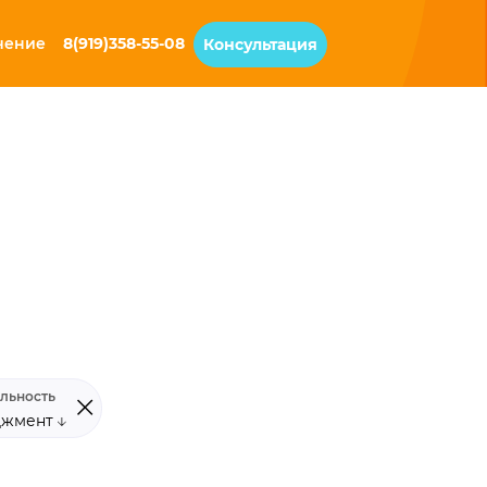
чение
8(919)358-55-08
Консультация
льность
джмент