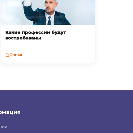
Какие профессии будут
востребованы
Статья
рмация
нии