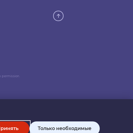
n permission.
ринять
Только необходимые