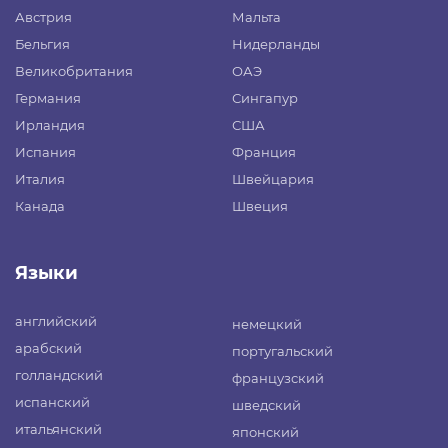
Австрия
Мальта
Бельгия
Нидерланды
Великобритания
ОАЭ
Германия
Сингапур
Ирландия
США
Испания
Франция
Италия
Швейцария
Канада
Швеция
Языки
английский
немецкий
арабский
португальский
голландский
французский
испанский
шведский
итальянский
японский