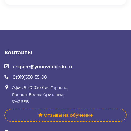
Контакты
enquire@yourworldedu.ru
8(919)358-55-08
Офис B, 47 Филбич Гарденс,
Лондон, Великобритания,
SW5 9EB
Отзывы на обучение