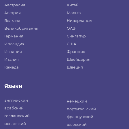
Австралия
Китай
Австрия
Мальта
Бельгия
Нидерланды
Великобритания
ОАЭ
Германия
Сингапур
Ирландия
США
Испания
Франция
Италия
Швейцария
Канада
Швеция
Языки
английский
немецкий
арабский
португальский
голландский
французский
испанский
шведский