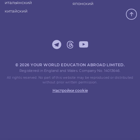
итальянский
японский
китайский
© 2026 YOUR WORLD EDUCATION ABROAD LIMITED.
Registered in England and Wales. Company No. 14013646.
All rights reserved. No part of this website may be reproduced or distributed
without prior written permission.
Настройки cookie