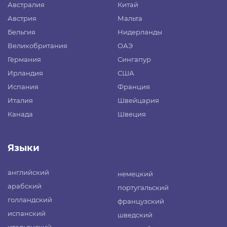
Австралия
Китай
Австрия
Мальта
Бельгия
Нидерланды
Великобритания
ОАЭ
Германия
Сингапур
Ирландия
США
Испания
Франция
Италия
Швейцария
Канада
Швеция
Языки
английский
немецкий
арабский
португальский
голландский
французский
испанский
шведский