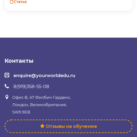
Статья
Контакты
enquire@yourworldedu.ru
8(919)358-55-08
Офис B, 47 Филбич Гарденс,
Лондон, Великобритания,
SW5 9EB
Отзывы на обучение