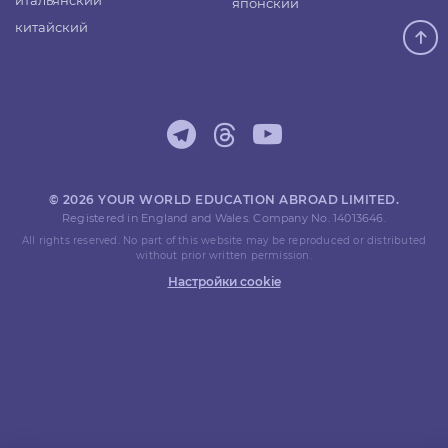
итальянский
японский
китайский
© 2026 YOUR WORLD EDUCATION ABROAD LIMITED.
Registered in England and Wales. Company No. 14013646.
All rights reserved. No part of this website may be reproduced or distributed
without prior written permission.
Настройки cookie