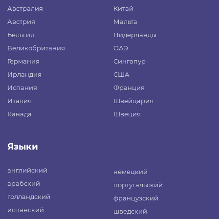
Австралия
Китай
Австрия
Мальта
Бельгия
Нидерланды
Великобритания
ОАЭ
Германия
Сингапур
Ирландия
США
Испания
Франция
Италия
Швейцария
Канада
Швеция
Языки
английский
немецкий
арабский
португальский
голландский
французский
испанский
шведский