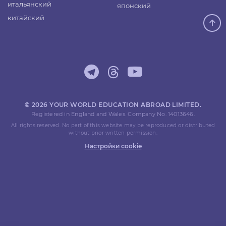
итальянский
японский
китайский
© 2026 YOUR WORLD EDUCATION ABROAD LIMITED.
Registered in England and Wales. Company No. 14013646.
All rights reserved. No part of this website may be reproduced or distributed
without prior written permission.
Настройки cookie