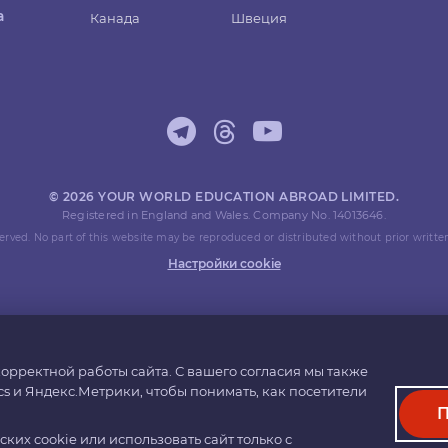
а
Канада
Швеция
© 2026 YOUR WORLD EDUCATION ABROAD LIMITED.
Registered in England and Wales. Company No. 14013646.
eserved. No part of this website may be reproduced or distributed without prior writte
Настройки cookie
орректной работы сайта. С вашего согласия мы также
cs и Яндекс.Метрики, чтобы понимать, как посетители
П
их cookie или использовать сайт только с