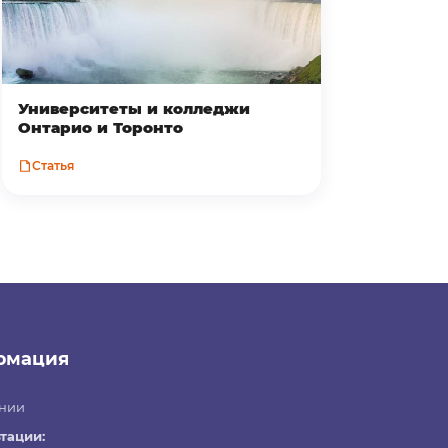
Университеты и колледжи
Онтарио и Торонто
Статья
рмация
нии
тации: