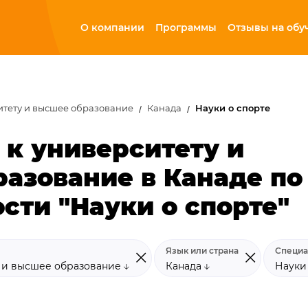
О компании
Программы
Отзывы на обу
итету и высшее образование
Канада
Науки о спорте
 к университету и
азование в Канаде по
сти "Науки о спорте"
Язык или страна
Специа
у и высшее образование
Канада
Науки