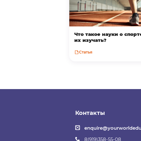
Что такое науки о спорт
их изучать?
Статья
Контакты
enquire@yourworldedu
8(919)358-55-08