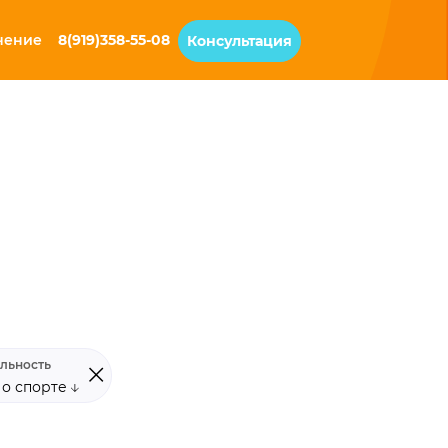
чение
8(919)358-55-08
Консультация
льность
 о спорте