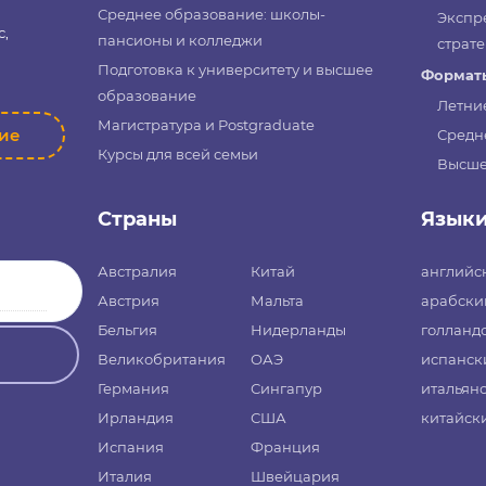
Среднее образование: школы-
Экспр
с,
пансионы и колледжи
страте
Подготовка к университету и высшее
Форматы
образование
Летни
Магистратура и Postgraduate
ние
Средн
Курсы для всей семьи
Высше
Страны
Язык
Австралия
Китай
английс
Австрия
Мальта
арабски
Бельгия
Нидерланды
голланд
Великобритания
ОАЭ
испанск
Германия
Сингапур
итальян
Ирландия
США
китайск
Испания
Франция
Италия
Швейцария