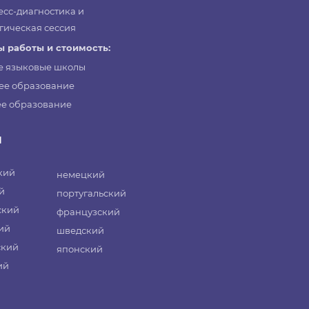
есс-диагностика и
гическая сессия
 работы и стоимость:
е языковые школы
ее образование
е образование
и
кий
немецкий
й
португальский
ский
французский
ий
шведский
ский
японский
ий