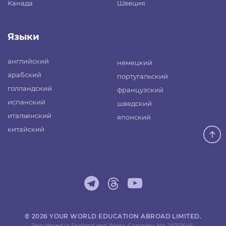
Канада
Швеция
Языки
английский
немецкий
арабский
португальский
голландский
французский
испанский
шведский
итальянский
японский
китайский
© 2026 YOUR WORLD EDUCATION ABROAD LIMITED.
Registered in England and Wales. Company No. 14013646.