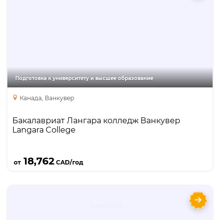
Направления
Языки
Курсы
Описание
Langara College – один из лучших колледжей в
Ванкувере и Британской Колумбии, с отличной
репутацией и крупнейшей среди колледжей
программ перевода (трансфера) в топовые
Подготовка к университету и высшее образование
университеты Канады, включая UBC, SFU,
Канада, Ванкувер
University of Victoria, Queen’s University.
Бакалавриат Лангара колледж Ванкувер
Langara College
Подробнее
18,762
от
CAD/год
University of Manitoba: бакалавриат в
исследовательском университете Канады