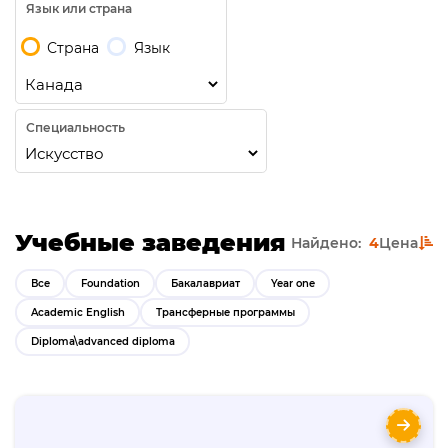
Язык или страна
Страна
Язык
Специальность
Учебные заведения
Найдено:
4
Цена
Все
Foundation
Бакалавриат
Year one
Academic English
Трансферные программы
Diploma\advanced diploma
Бакалавриат Лангара колледж Ванкувер
Langara College