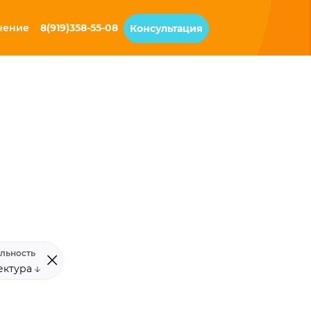
чение
8(919)358-55-08
Консультация
льность
ектура