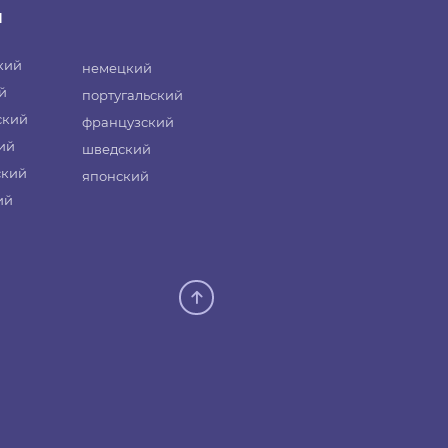
и
кий
немецкий
й
португальский
ский
французский
ий
шведский
ский
японский
ий