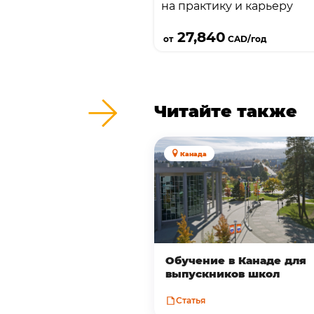
на практику и карьеру
integrated first year б
Подробнее
года, а при более
27,840
от
CAD/год
академическом проф
английском — на
Foundation. Плюс 
маршрута гибкий вход: 3
Читайте также
год и сравнительно д
требования 
Канада
Обучение в Канаде для
выпускников школ
Статья