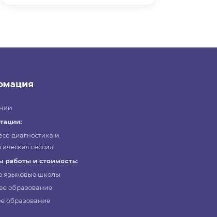
рмация
нии
тации:
есс-диагностика и
гическая сессия
 работы и стоимость:
е языковые школы
ее образование
е образование