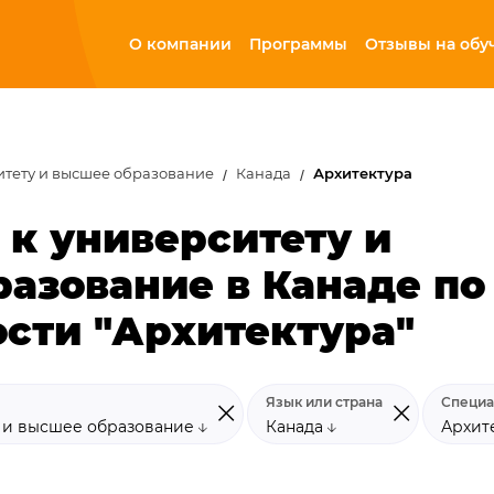
О компании
Программы
Отзывы на обу
итету и высшее образование
Канада
Архитектура
 к университету и
азование в Канаде по
сти "Архитектура"
Язык или страна
Специа
у и высшее образование
Канада
Архит