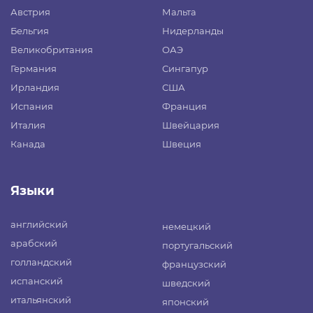
Австрия
Мальта
Бельгия
Нидерланды
Великобритания
ОАЭ
Германия
Сингапур
Ирландия
США
Испания
Франция
Италия
Швейцария
Канада
Швеция
Языки
английский
немецкий
арабский
португальский
голландский
французский
испанский
шведский
итальянский
японский