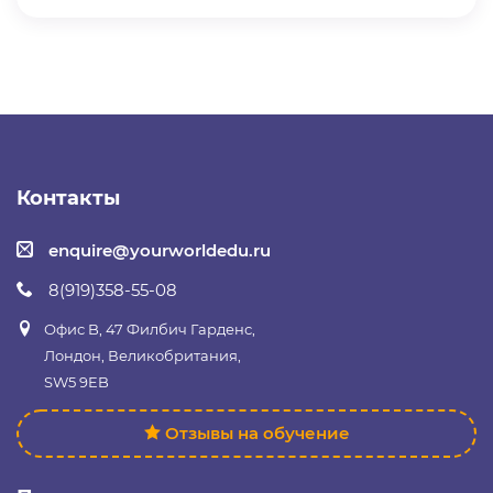
Контакты
enquire@yourworldedu.ru
8(919)358-55-08
Офис B, 47 Филбич Гарденс,
Лондон, Великобритания,
SW5 9EB
Отзывы на обучение