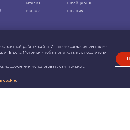
Италия
Швейцария
а
Канада
Швеция
орректной работы сайта. С вашего согласия мы также
cs и Яндекс.Метрики, чтобы понимать, как посетители
П
© 2026 YOUR WORLD EDUCATION ABROAD LIMITED.
их cookie или использовать сайт только с
Registered in England and Wales. Company No. 14013646.
eserved. No part of this website may be reproduced or distributed without prior writte
 cookie
.
Настройки cookie