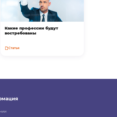
Какие профессии будут
востребованы
Статья
рмация
нии