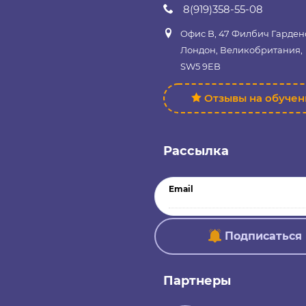
8(919)358-55-08
Офис B, 47 Филбич Гарден
Лондон, Великобритания,
SW5 9EB
Отзывы на обуче
Рассылка
Email
Подписаться
Партнеры