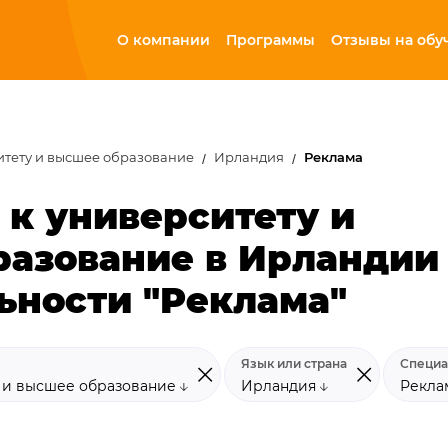
О компании
Программы
Отзывы на обу
итету и высшее образование
Ирландия
Реклама
 к университету и
разование в Ирландии
ьности "Реклама"
Язык или страна
Специа
у и высшее образование
Ирландия
Рекл