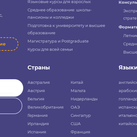
Языковые курсы для взрослых
Консуль
Среднее образование: школы-
Экспр
с,
пансионы и колледжи
страте
Подготовка к университету и высшее
Форматы
образование
Летни
Магистратура и Postgraduate
ние
Средн
Курсы для всей семьи
Высше
Страны
Язык
Австралия
Китай
английс
Австрия
Мальта
арабски
Бельгия
Нидерланды
голланд
Великобритания
ОАЭ
испанск
Германия
Сингапур
итальян
Ирландия
США
китайск
Испания
Франция