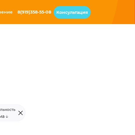
чение
8(919)358-55-08
Консультация
льность
ама