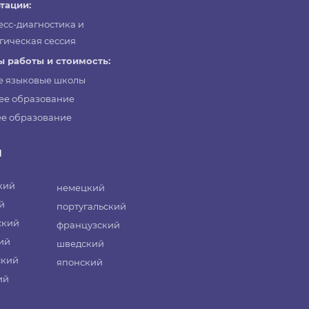
тации:
есс-диагностика и
гическая сессия
 работы и стоимость:
е языковые школы
ее образование
е образование
и
кий
немецкий
й
португальский
ский
французский
ий
шведский
ский
японский
ий