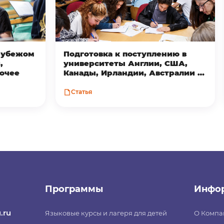
 рубежом
Подготовка к поступлению в
,
университеты Англии, США,
рочее
Канады, Ирландии, Австралии и
Новой Зеландии
Статья
Программы
Инфо
.ru
Языковые курсы и лагеря для детей
О Компа