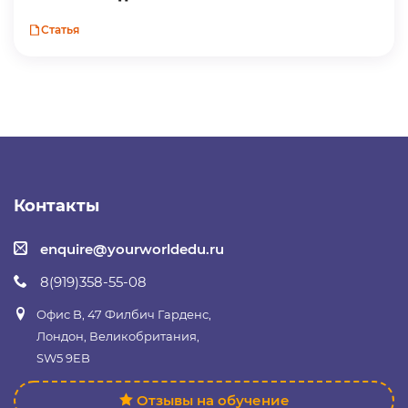
Статья
Контакты
enquire@yourworldedu.ru
8(919)358-55-08
Офис B, 47 Филбич Гарденс,
Лондон, Великобритания,
SW5 9EB
Отзывы на обучение