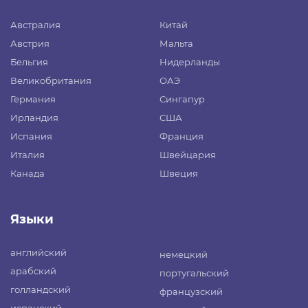
Австралия
Китай
Австрия
Мальта
Бельгия
Нидерланды
Великобритания
ОАЭ
Германия
Сингапур
Ирландия
США
Испания
Франция
Италия
Швейцария
Канада
Швеция
Языки
английский
немецкий
арабский
португальский
голландский
французский