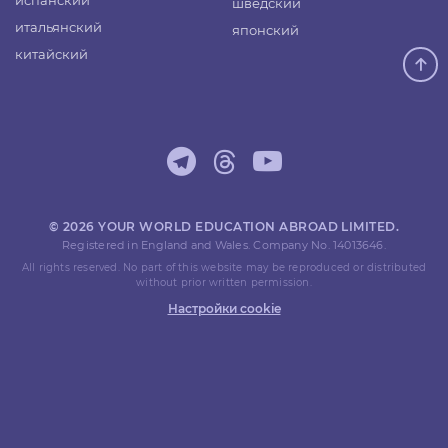
испанский
шведский
итальянский
японский
китайский
© 2026 YOUR WORLD EDUCATION ABROAD LIMITED.
Registered in England and Wales. Company No. 14013646.
All rights reserved. No part of this website may be reproduced or distributed
without prior written permission.
Настройки cookie