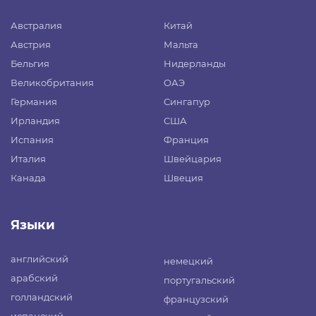
Австралия
Китай
Австрия
Мальта
Бельгия
Нидерланды
Великобритания
ОАЭ
Германия
Сингапур
Ирландия
США
Испания
Франция
Италия
Швейцария
Канада
Швеция
Языки
английский
немецкий
арабский
португальский
голландский
французский