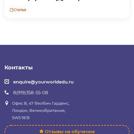
Статья
Контакты
enquire@yourworldedu.ru
8(919)358-55-08
Офис B, 47 Филбич Гарденс,
Лондон, Великобритания,
SW5 9EB
Отзывы на обучение