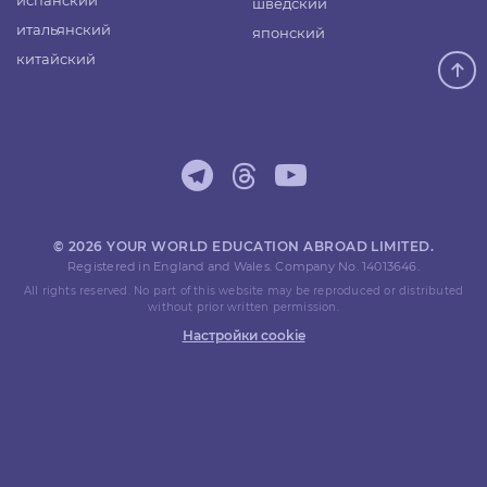
испанский
шведский
итальянский
японский
китайский
© 2026 YOUR WORLD EDUCATION ABROAD LIMITED.
Registered in England and Wales. Company No. 14013646.
All rights reserved. No part of this website may be reproduced or distributed
without prior written permission.
Настройки cookie