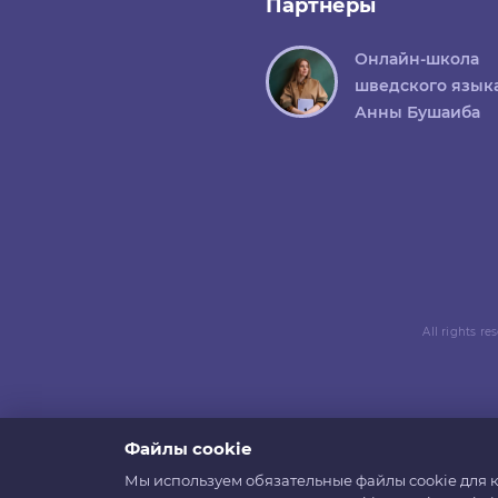
Партнеры
Онлайн-школа
шведского язык
Анны Бушаиба
All rights r
Файлы cookie
Мы используем обязательные файлы cookie для к