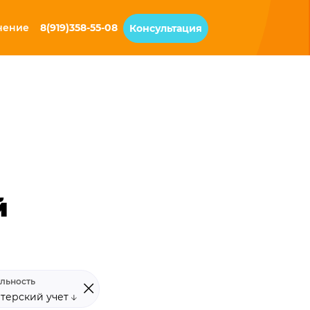
чение
8(919)358-55-08
Консультация
й
льность
лтерский учет