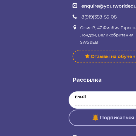
enquire@yourworldedu
8(919)358-55-08
Офис B, 47 Филбич Гарден
Лондон, Великобритания,
SW5 9EB
Отзывы на обуче
Рассылка
Email
Подписаться