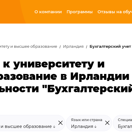
О компании
Программы
Отзывы на обу
итету и высшее образование
Ирландия
Бухгалтерский учет
 к университету и
разование в Ирландии
ьности "Бухгалтерски
Язык или страна
Специа
у и высшее образование
Ирландия
Бухга