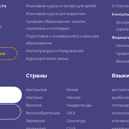
.ru
Языковые курсы и лагеря для детей
О Компа
Языковые курсы для взрослых
Консуль
Среднее образование: школы-
Экспр
с,
пансионы и колледжи
страте
Подготовка к университету и высшее
Форматы
образование
Летни
Магистратура и Postgraduate
ние
Средн
Курсы для всей семьи
Высше
Страны
Язык
Австралия
Китай
английс
Австрия
Мальта
арабски
Бельгия
Нидерланды
голланд
Великобритания
ОАЭ
испанск
Германия
Сингапур
итальян
Ирландия
США
китайск