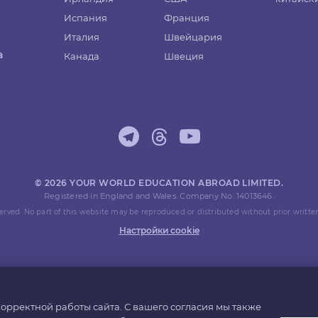
Испания
Франция
Италия
Швейцария
а
Канада
Швеция
© 2026 YOUR WORLD EDUCATION ABROAD LIMITED.
Registered in England and Wales. Company No. 14013646.
eserved. No part of this website may be reproduced or distributed without prior writte
Настройки cookie
орректной работы сайта. С вашего согласия мы также