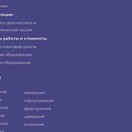
нии
тации:
есс-диагностика и
гическая сессия
 работы и стоимость:
е языковые школы
ее образование
е образование
и
кий
немецкий
й
португальский
ский
французский
ий
шведский
ский
японский
ий