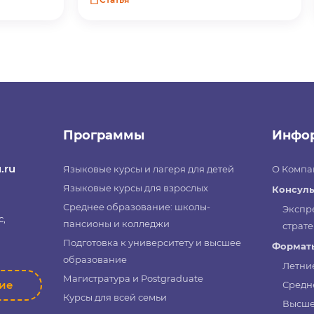
Программы
Инфо
.ru
Языковые курсы и лагеря для детей
О Компа
Языковые курсы для взрослых
Консуль
Среднее образование: школы-
Экспр
с,
пансионы и колледжи
страте
Подготовка к университету и высшее
Форматы
образование
Летни
Магистратура и Postgraduate
ние
Средн
Курсы для всей семьи
Высше