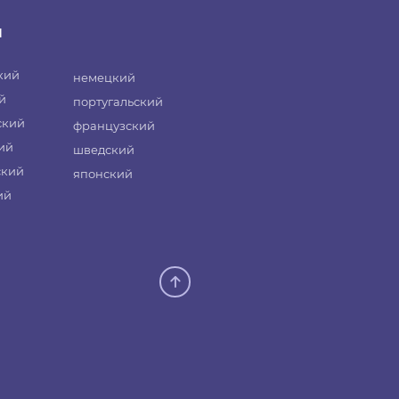
и
кий
немецкий
й
португальский
ский
французский
ий
шведский
ский
японский
ий