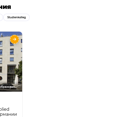
ния
Studienkolleg
r Applied
авриат в
ом языке
ыки
Курсы
ndation
лавриат
Подготовка к университету и высшее образование
nkolleg
plied
Германии