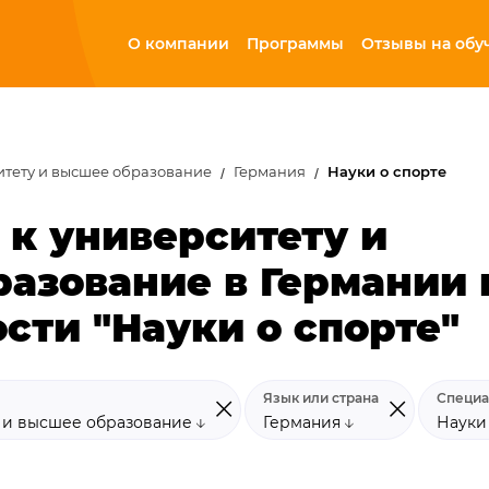
О компании
Программы
Отзывы на обу
итету и высшее образование
Германия
Науки о спорте
 к университету и
азование в Германии 
сти "Науки о спорте"
Язык или страна
Специа
у и высшее образование
Германия
Науки