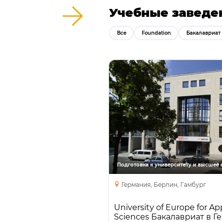
Учебные заведе
Все
Foundation
Бакалавриат
University of Europe fo
Sciences Бакал
Германии на английск
Направления
Яз
Fou
Бака
Studie
Германия, Берлин, Гамбург
University of Europe for Ap
Sciences Бакалавриат в 