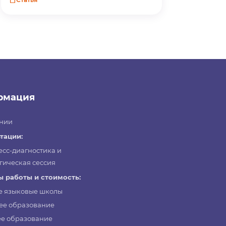
рмация
нии
тации:
есс-диагностика и
гическая сессия
 работы и стоимость:
е языковые школы
ее образование
е образование