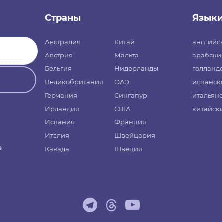
Страны
Язык
Австралия
Китай
английс
Австрия
Мальта
арабски
Бельгия
Нидерланды
голланд
Великобритания
ОАЭ
испанск
Германия
Сингапур
итальян
Ирландия
США
китайск
Испания
Франция
Италия
Швейцария
а
Канада
Швеция