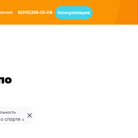
чение
8(919)358-55-08
Консультация
по
льность
 о спорте