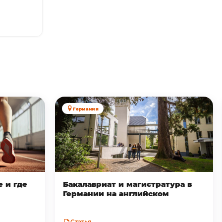
Германия
е и где
Бакалавриат и магистратура в
Германии на английском
Статья