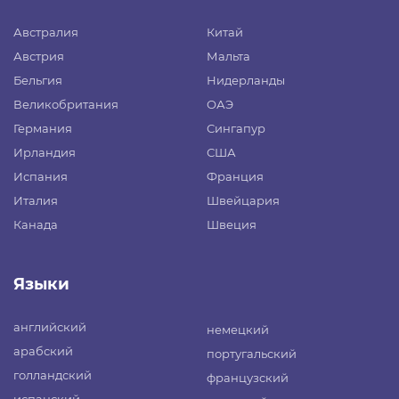
Австралия
Китай
Австрия
Мальта
Бельгия
Нидерланды
Великобритания
ОАЭ
Германия
Сингапур
Ирландия
США
Испания
Франция
Италия
Швейцария
Канада
Швеция
Языки
английский
немецкий
арабский
португальский
голландский
французский