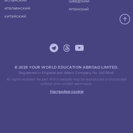
испанский
шведский
итальянский
японский
китайский
© 2026 YOUR WORLD EDUCATION ABROAD LIMITED.
Registered in England and Wales. Company No. 14013646.
All rights reserved. No part of this website may be reproduced or distributed
without prior written permission.
Настройки cookie