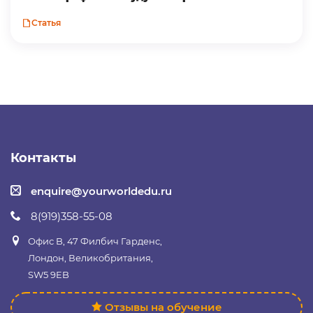
Статья
Контакты
enquire@yourworldedu.ru
8(919)358-55-08
Офис B, 47 Филбич Гарденс,
Лондон, Великобритания,
SW5 9EB
Отзывы на обучение