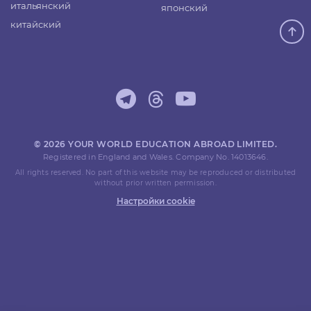
итальянский
японский
китайский
© 2026 YOUR WORLD EDUCATION ABROAD LIMITED.
Registered in England and Wales. Company No. 14013646.
All rights reserved. No part of this website may be reproduced or distributed
without prior written permission.
Настройки cookie