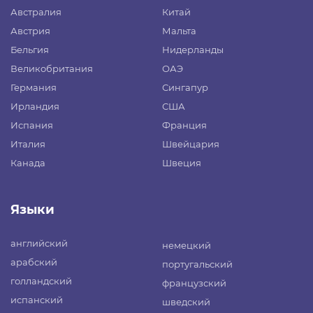
Австралия
Китай
Австрия
Мальта
Бельгия
Нидерланды
Великобритания
ОАЭ
Германия
Сингапур
Ирландия
США
Испания
Франция
Италия
Швейцария
Канада
Швеция
Языки
английский
немецкий
арабский
португальский
голландский
французский
испанский
шведский