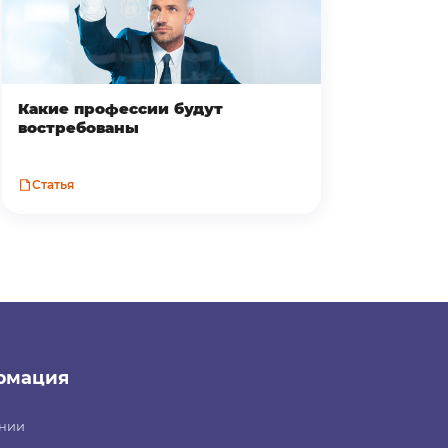
Какие профессии будут
востребованы
Статья
рмация
нии