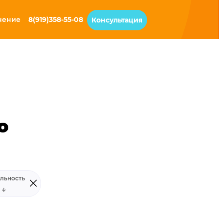
чение
8(919)358-55-08
Консультация
о
льность
я