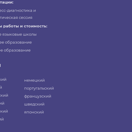
тации:
есс-диагностика и
гическая сессия
 работы и стоимость:
е языковые школы
ее образование
е образование
и
кий
немецкий
й
португальский
ский
французский
ий
шведский
ский
японский
ий