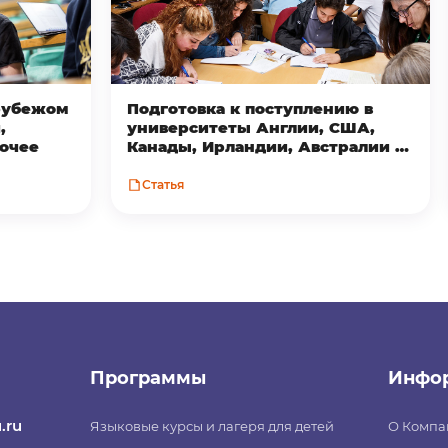
 рубежом
Подготовка к поступлению в
,
университеты Англии, США,
рочее
Канады, Ирландии, Австралии и
Новой Зеландии
Статья
Программы
Инфо
.ru
Языковые курсы и лагеря для детей
О Компа