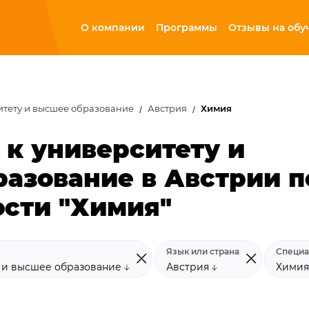
О компании
Программы
Отзывы на обу
итету и высшее образование
Австрия
Химия
 к университету и
азование в Австрии п
сти "Химия"
Язык или страна
Специа
у и высшее образование
Австрия
Хими