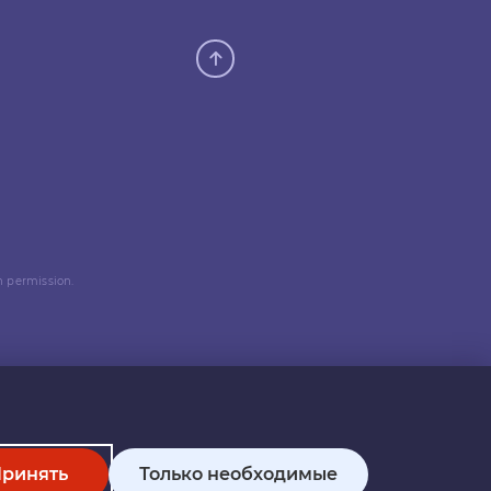
n permission.
ринять
Только необходимые