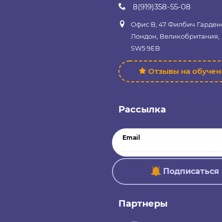
8(919)358-55-08
Офис B, 47 Филбич Гарден
Лондон, Великобритания,
SW5 9EB
Отзывы на обуче
Рассылка
Email
Подписаться
Партнеры