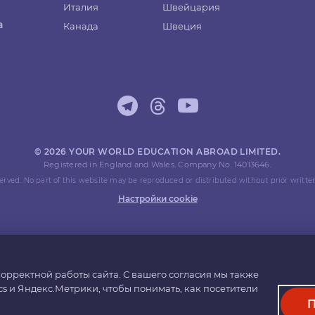
Италия
Швейцария
а
Канада
Швеция
© 2026 YOUR WORLD EDUCATION ABROAD LIMITED.
Registered in England and Wales. Company No. 14013646.
eserved. No part of this website may be reproduced or distributed without prior writte
Настройки cookie
орректной работы сайта. С вашего согласия мы также
cs и Яндекс.Метрики, чтобы понимать, как посетители
П