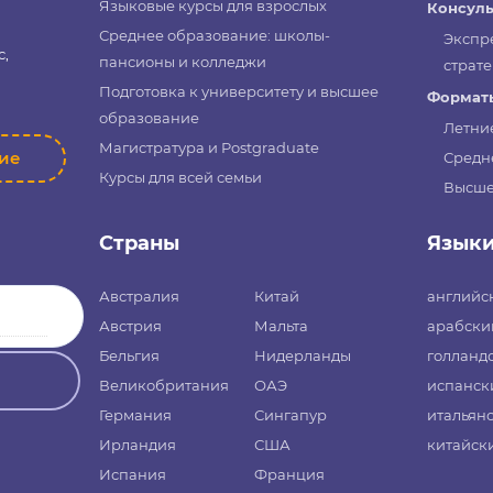
Языковые курсы для взрослых
Консуль
Среднее образование: школы-
Экспр
с,
пансионы и колледжи
страте
Подготовка к университету и высшее
Форматы
образование
Летни
Магистратура и Postgraduate
ние
Средн
Курсы для всей семьи
Высше
Страны
Язык
Австралия
Китай
английс
Австрия
Мальта
арабски
Бельгия
Нидерланды
голланд
Великобритания
ОАЭ
испанск
Германия
Сингапур
итальян
Ирландия
США
китайск
Испания
Франция