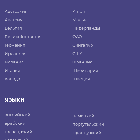
Австралия
Китай
Австрия
Мальта
Бельгия
Нидерланды
Великобритания
ОАЭ
Германия
Сингапур
Ирландия
США
Испания
Франция
Италия
Швейцария
Канада
Швеция
Языки
английский
немецкий
арабский
португальский
голландский
французский