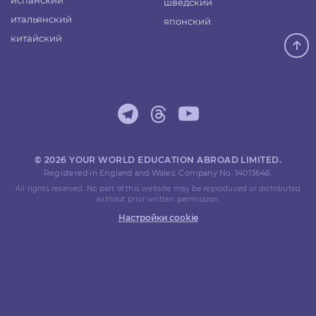
испанский
шведский
итальянский
японский
китайский
© 2026 YOUR WORLD EDUCATION ABROAD LIMITED.
Registered in England and Wales. Company No. 14013646.
All rights reserved. No part of this website may be reproduced or distributed
without prior written permission.
Настройки cookie