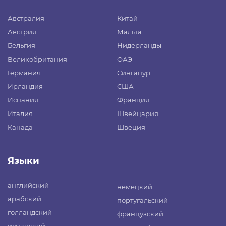
Австралия
Китай
Австрия
Мальта
Бельгия
Нидерланды
Великобритания
ОАЭ
Германия
Сингапур
Ирландия
США
Испания
Франция
Италия
Швейцария
Канада
Швеция
Языки
английский
немецкий
арабский
португальский
голландский
французский