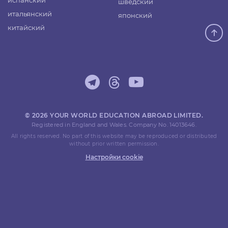
испанский
шведский
итальянский
японский
китайский
© 2026 YOUR WORLD EDUCATION ABROAD LIMITED.
Registered in England and Wales. Company No. 14013646.
All rights reserved. No part of this website may be reproduced or distributed
without prior written permission.
Настройки cookie