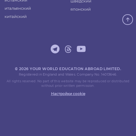
испанский
шведский
итальянский
японский
китайский
© 2026 YOUR WORLD EDUCATION ABROAD LIMITED.
Registered in England and Wales. Company No. 14013646.
All rights reserved. No part of this website may be reproduced or distributed
without prior written permission.
Настройки cookie