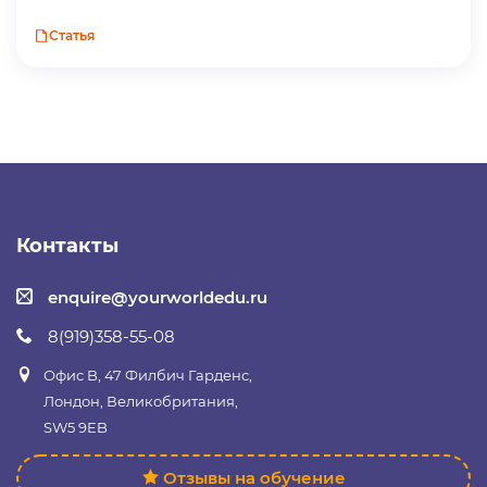
Статья
Контакты
enquire@yourworldedu.ru
8(919)358-55-08
Офис B, 47 Филбич Гарденс,
Лондон, Великобритания,
SW5 9EB
Отзывы на обучение