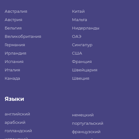
Австралия
Китай
Австрия
Мальта
Бельгия
Нидерланды
Великобритания
ОАЭ
Германия
Сингапур
Ирландия
США
Испания
Франция
Италия
Швейцария
Канада
Швеция
Языки
английский
немецкий
арабский
португальский
голландский
французский