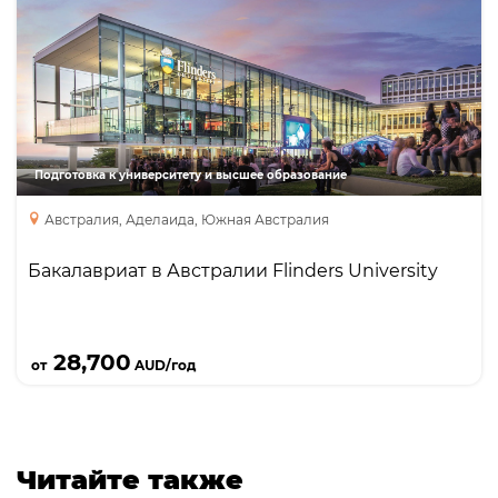
Направления
Языки
Курсы
Foundation
Бакалавриат
Бакалавриат
Diploma\advanced diploma
Подготовка к университету и высшее образование
Австралия, Аделаида, Южная Австралия
Бакалавриат в Австралии Flinders University
Подробнее
28,700
от
AUD/год
Читайте также