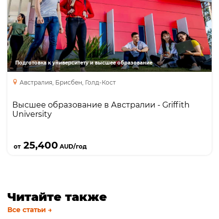
Направления
Языки
Курсы
Foundation
Бакалавриат
Diploma\advanced diploma
Подготовка к университету и высшее образование
Австралия, Брисбен, Голд-Кост
Высшее образование в Австралии - Griffith
University
Подробнее
25,400
от
AUD/год
Читайте также
Все статьи →