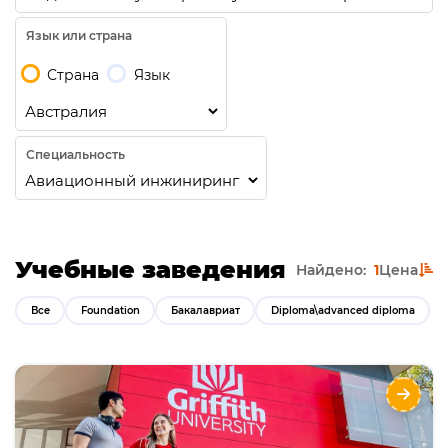
Язык или страна
Страна
Язык
Специальность
Учебные заведения
Найдено:
1
Цена
Все
Foundation
Бакалавриат
Diploma\advanced diploma
Высшее образование в Австралии - Griffith
University