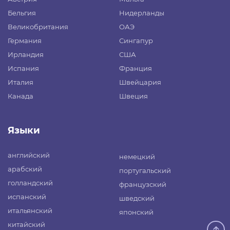
Бельгия
Нидерланды
Великобритания
ОАЭ
Германия
Сингапур
Ирландия
США
Испания
Франция
Италия
Швейцария
Канада
Швеция
Языки
английский
немецкий
арабский
португальский
голландский
французский
испанский
шведский
итальянский
японский
китайский