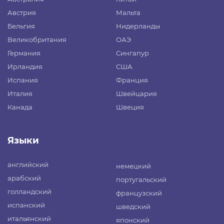
Австрия
Мальта
Бельгия
Нидерланды
Великобритания
ОАЭ
Германия
Сингапур
Ирландия
США
Испания
Франция
Италия
Швейцария
Канада
Швеция
Языки
английский
немецкий
арабский
португальский
голландский
французский
испанский
шведский
итальянский
японский