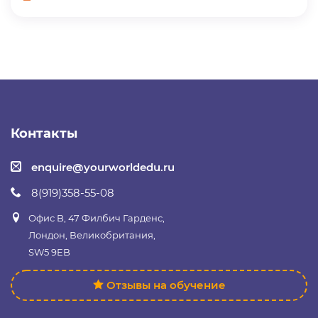
Контакты
enquire@yourworldedu.ru
8(919)358-55-08
Офис B, 47 Филбич Гарденс,
Лондон, Великобритания,
SW5 9EB
Отзывы на обучение