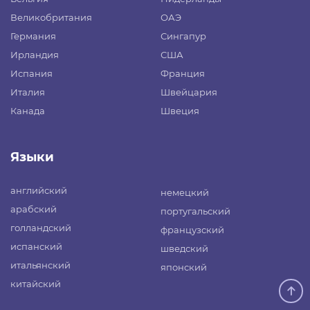
Великобритания
ОАЭ
Германия
Сингапур
Ирландия
США
Испания
Франция
Италия
Швейцария
Канада
Швеция
Языки
английский
немецкий
арабский
португальский
голландский
французский
испанский
шведский
итальянский
японский
китайский