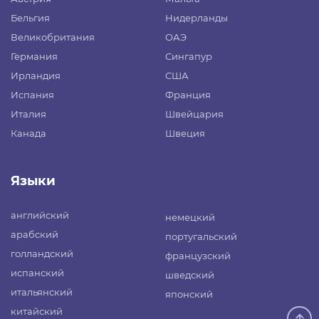
Бельгия
Нидерланды
Великобритания
ОАЭ
Германия
Сингапур
Ирландия
США
Испания
Франция
Италия
Швейцария
Канада
Швеция
Языки
английский
немецкий
арабский
португальский
голландский
французский
испанский
шведский
итальянский
японский
китайский