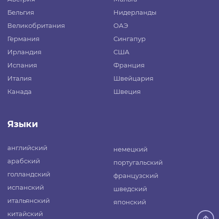
Бельгия
Нидерланды
Великобритания
ОАЭ
Германия
Сингапур
Ирландия
США
Испания
Франция
Италия
Швейцария
Канада
Швеция
Языки
английский
немецкий
арабский
португальский
голландский
французский
испанский
шведский
итальянский
японский
китайский