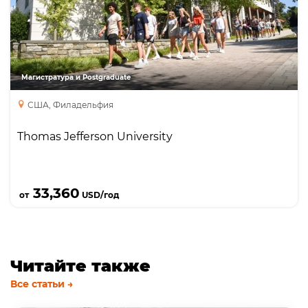
Магистратура
MBA
Магистратура и Postgraduate
США, Филадельфия
Thomas Jefferson University
Подробнее
33,360
от
USD/год
Читайте также
Все статьи →