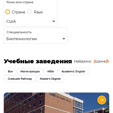
Язык или страна
Страна
Язык
Специальность
Учебные заведения
Найдено:
2
Цена
Все
Магистратура
MBA
Academic English
Graduate Pathway
Master’s Degree
University of Alabama at Birmingham
Направления
Языки
Курсы
Описание