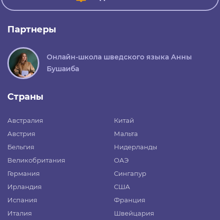
Партнеры
Онлайн-школа шведского языка Анны
Бушаиба
Страны
Австралия
Китай
Австрия
Мальта
Бельгия
Нидерланды
Великобритания
ОАЭ
Германия
Сингапур
Ирландия
США
Испания
Франция
Италия
Швейцария