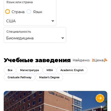
Язык или страна
Страна
Язык
Специальность
Учебные заведения
Найдено:
2
Цена
Все
Магистратура
MBA
Academic English
Graduate Pathway
Master’s Degree
University of Alabama at Birmingham
Направления
Языки
Курсы
Описание