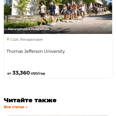
Магистратура
MBA
Магистратура и Postgraduate
США, Филадельфия
Thomas Jefferson University
Подробнее
33,360
от
USD/год
Читайте также
Все статьи →