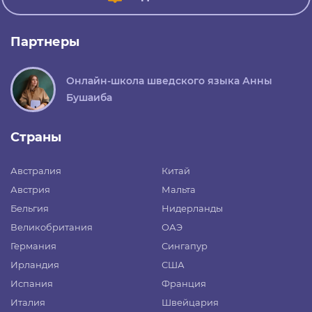
Партнеры
Онлайн-школа шведского языка Анны
Бушаиба
Страны
Австралия
Китай
Австрия
Мальта
Бельгия
Нидерланды
Великобритания
ОАЭ
Германия
Сингапур
Ирландия
США
Испания
Франция
Италия
Швейцария