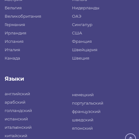
Бельгия
Нидерланды
Великобритания
ОАЭ
Германия
Сингапур
Ирландия
США
Испания
Франция
Италия
Швейцария
Канада
Швеция
Языки
английский
немецкий
арабский
португальский
голландский
французский
испанский
шведский
итальянский
японский
китайский