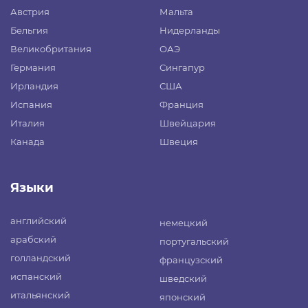
Австрия
Мальта
Бельгия
Нидерланды
Великобритания
ОАЭ
Германия
Сингапур
Ирландия
США
Испания
Франция
Италия
Швейцария
Канада
Швеция
Языки
английский
немецкий
арабский
португальский
голландский
французский
испанский
шведский
итальянский
японский