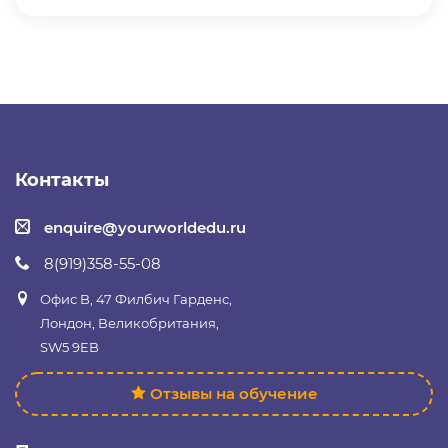
Контакты
enquire@yourworldedu.ru
8(919)358-55-08
Офис B, 47 Филбич Гарденс,
Лондон, Великобритания,
SW5 9EB
Отзывы на обучение