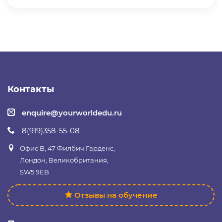
Контакты
enquire@yourworldedu.ru
8(919)358-55-08
Офис B, 47 Филбич Гарденс,
Лондон, Великобритания,
SW5 9EB
Отзывы на обучение