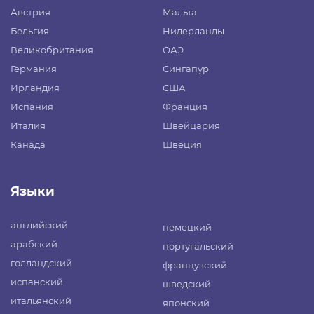
Австрия
Мальта
Бельгия
Нидерланды
Великобритания
ОАЭ
Германия
Сингапур
Ирландия
США
Испания
Франция
Италия
Швейцария
Канада
Швеция
Языки
английский
немецкий
арабский
португальский
голландский
французский
испанский
шведский
итальянский
японский