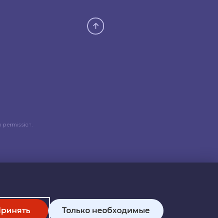
n permission.
ринять
Только необходимые