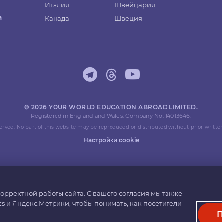
Италия
Швейцария
а
Канада
Швеция
© 2026 YOUR WORLD EDUCATION ABROAD LIMITED.
Registered in England and Wales. Company No. 14013646.
eserved. No part of this website may be reproduced or distributed without prior writte
Настройки cookie
орректной работы сайта. С вашего согласия мы также
cs и Яндекс.Метрики, чтобы понимать, как посетители
П