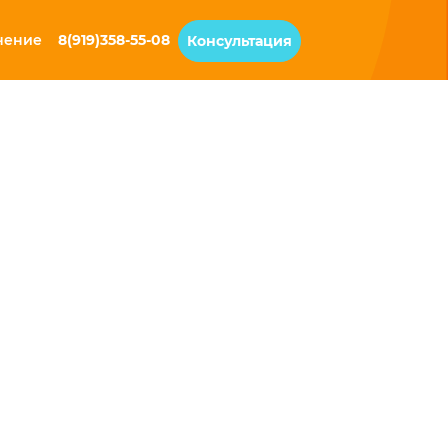
чение
8(919)358-55-08
Консультация